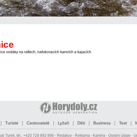
ice
ce vodáky na raftech, nafukovacích kanoích a kajacích.
Turisté
Cestovatelé
Lyžaři
Děti
Business
Test
ub Turek
, tel.: +420 728 892 898 -
Redakce
-
Reklama
-
Kariéra
-
Osobní údaje
-
U