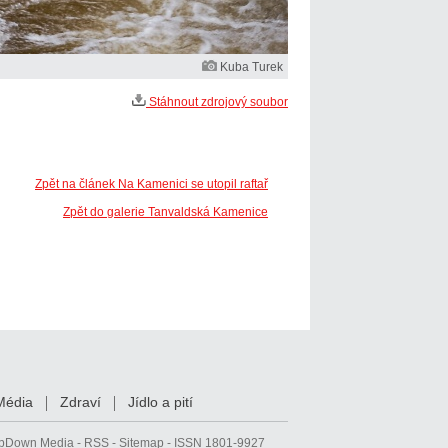
Kuba Turek
Stáhnout zdrojový soubor
Zpět na článek Na Kamenici se utopil raftař
Zpět do galerie Tanvaldská Kamenice
Média
Zdraví
Jídlo a pití
pDown Media
-
RSS
-
Sitemap
- ISSN 1801-9927