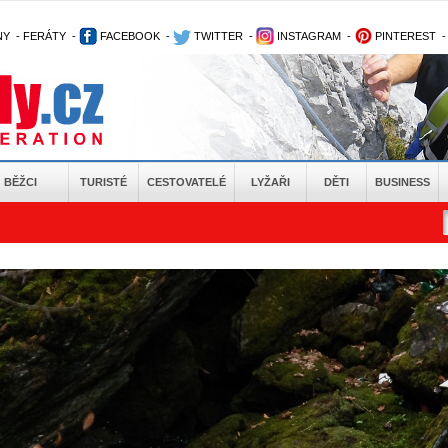
NY
-
FERÁTY
-
FACEBOOK
-
TWITTER
-
INSTAGRAM
-
PINTEREST
BĚŽCI
TURISTÉ
CESTOVATELÉ
LYŽAŘI
DĚTI
BUSINESS