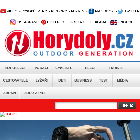
VIDEO
-
VYSOKÉ TATRY
-
REGIONY
-
FERÁTY
-
FACEBOOK
-
TWITTER
-
INSTAGRAM
-
PINTEREST
-
KONTAKT
-
REKLAMA
-
ENGLISH
HOROLEZCI
VODÁCI
CYKLISTÉ
BĚŽCI
TURISTÉ
CESTOVATELÉ
LYŽAŘI
DĚTI
BUSINESS
TEST
MÉDIA
ZDRAVÍ
JÍDLO A PITÍ