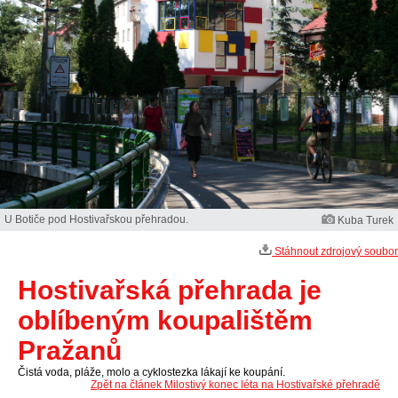
U Botiče pod Hostivařskou přehradou.
Kuba Turek
Stáhnout zdrojový soubor
Hostivařská přehrada je
oblíbeným koupalištěm
Pražanů
Čistá voda, pláže, molo a cyklostezka lákají ke koupání.
Zpět na článek Milostivý konec léta na Hostivařské přehradě