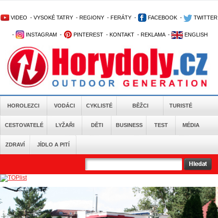
VIDEO
-
VYSOKÉ TATRY
-
REGIONY
-
FERÁTY
-
FACEBOOK
-
TWITTER
-
INSTAGRAM
-
PINTEREST
-
KONTAKT
-
REKLAMA
-
ENGLISH
HOROLEZCI
VODÁCI
CYKLISTÉ
BĚŽCI
TURISTÉ
CESTOVATELÉ
LYŽAŘI
DĚTI
BUSINESS
TEST
MÉDIA
ZDRAVÍ
JÍDLO A PITÍ