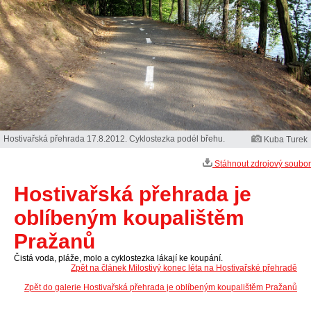
Hostivařská přehrada 17.8.2012. Cyklostezka podél břehu.
Kuba Turek
Stáhnout zdrojový soubor
Hostivařská přehrada je
oblíbeným koupalištěm
Pražanů
Čistá voda, pláže, molo a cyklostezka lákají ke koupání.
Zpět na článek Milostivý konec léta na Hostivařské přehradě
Zpět do galerie Hostivařská přehrada je oblíbeným koupalištěm Pražanů