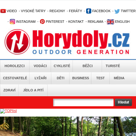
VIDEO
-
VYSOKÉ TATRY
-
REGIONY
-
FERÁTY
-
FACEBOOK
-
TWITTER
-
INSTAGRAM
-
PINTEREST
-
KONTAKT
-
REKLAMA
-
ENGLISH
HOROLEZCI
VODÁCI
CYKLISTÉ
BĚŽCI
TURISTÉ
CESTOVATELÉ
LYŽAŘI
DĚTI
BUSINESS
TEST
MÉDIA
ZDRAVÍ
JÍDLO A PITÍ