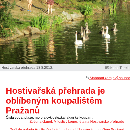
Hostivařská přehrada 18.8.2012.
Kuba Turek
Stáhnout zdrojový soubor
Hostivařská přehrada je
oblíbeným koupalištěm
Pražanů
Čistá voda, pláže, molo a cyklostezka lákají ke koupání.
Zpět na článek Milostivý konec léta na Hostivařské přehradě
Zpět do galerie Hostivařská přehrada je oblíbeným koupalištěm Pražanů