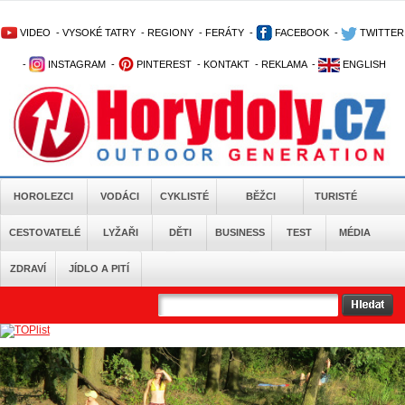
VIDEO
-
VYSOKÉ TATRY
-
REGIONY
-
FERÁTY
-
FACEBOOK
-
TWITTER
-
INSTAGRAM
-
PINTEREST
-
KONTAKT
-
REKLAMA
-
ENGLISH
HOROLEZCI
VODÁCI
CYKLISTÉ
BĚŽCI
TURISTÉ
CESTOVATELÉ
LYŽAŘI
DĚTI
BUSINESS
TEST
MÉDIA
ZDRAVÍ
JÍDLO A PITÍ