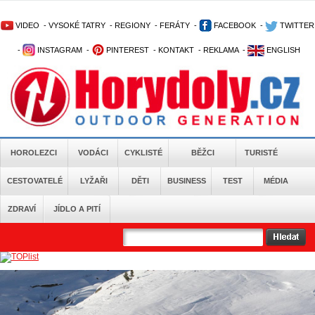
VIDEO
-
VYSOKÉ TATRY
-
REGIONY
-
FERÁTY
-
FACEBOOK
-
TWITTER
-
INSTAGRAM
-
PINTEREST
-
KONTAKT
-
REKLAMA
-
ENGLISH
HOROLEZCI
VODÁCI
CYKLISTÉ
BĚŽCI
TURISTÉ
CESTOVATELÉ
LYŽAŘI
DĚTI
BUSINESS
TEST
MÉDIA
ZDRAVÍ
JÍDLO A PITÍ