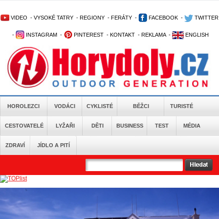
VIDEO
-
VYSOKÉ TATRY
-
REGIONY
-
FERÁTY
-
FACEBOOK
-
TWITTER
-
INSTAGRAM
-
PINTEREST
-
KONTAKT
-
REKLAMA
-
ENGLISH
HOROLEZCI
VODÁCI
CYKLISTÉ
BĚŽCI
TURISTÉ
CESTOVATELÉ
LYŽAŘI
DĚTI
BUSINESS
TEST
MÉDIA
ZDRAVÍ
JÍDLO A PITÍ