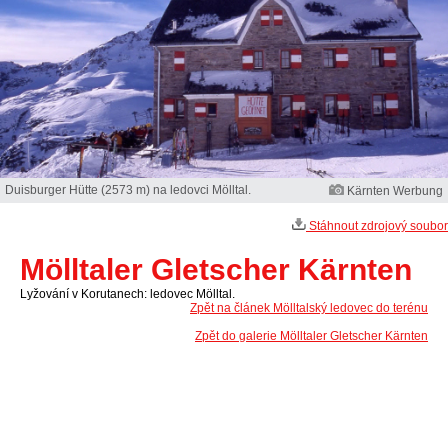
Duisburger Hütte (2573 m) na ledovci Mölltal.
Kärnten Werbung
Stáhnout zdrojový soubor
Mölltaler Gletscher Kärnten
Lyžování v Korutanech: ledovec Mölltal.
Zpět na článek Mölltalský ledovec do terénu
Zpět do galerie Mölltaler Gletscher Kärnten