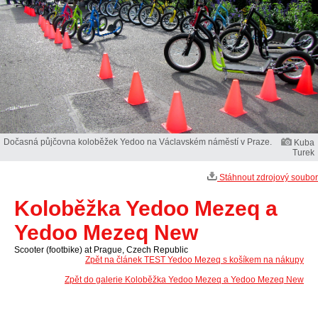
Dočasná půjčovna koloběžek Yedoo na Václavském náměstí v Praze.
Kuba
Turek
Stáhnout zdrojový soubor
Koloběžka Yedoo Mezeq a
Yedoo Mezeq New
Scooter (footbike) at Prague, Czech Republic
Zpět na článek TEST Yedoo Mezeq s košíkem na nákupy
Zpět do galerie Koloběžka Yedoo Mezeq a Yedoo Mezeq New