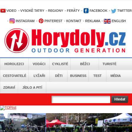
VIDEO
-
VYSOKÉ TATRY
-
REGIONY
-
FERÁTY
-
FACEBOOK
-
TWITTER
-
INSTAGRAM
-
PINTEREST
-
KONTAKT
-
REKLAMA
-
ENGLISH
HOROLEZCI
VODÁCI
CYKLISTÉ
BĚŽCI
TURISTÉ
CESTOVATELÉ
LYŽAŘI
DĚTI
BUSINESS
TEST
MÉDIA
ZDRAVÍ
JÍDLO A PITÍ