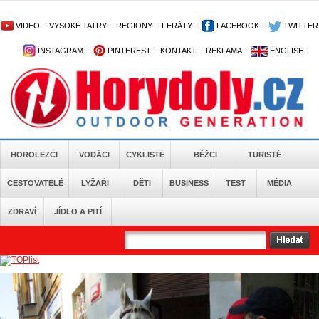
VIDEO
-
VYSOKÉ TATRY
-
REGIONY
-
FERÁTY
-
FACEBOOK
-
TWITTER
-
INSTAGRAM
-
PINTEREST
-
KONTAKT
-
REKLAMA
-
ENGLISH
HOROLEZCI
VODÁCI
CYKLISTÉ
BĚŽCI
TURISTÉ
CESTOVATELÉ
LYŽAŘI
DĚTI
BUSINESS
TEST
MÉDIA
ZDRAVÍ
JÍDLO A PITÍ