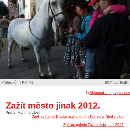
Praha, kůň v Karlíně.
Pavel Fojtík
Stáhnout zdrojový soubor
Zažít město jinak 2012.
Praha - Karlín a Libeň.
Zpět na článek Divoké matky, koně v Karlíně a Tibet v Libni
Zpět do galerie Zažít město jinak 2012.