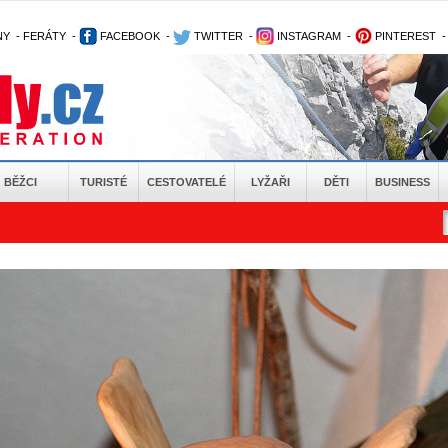
NY
-
FERÁTY
-
FACEBOOK
-
TWITTER
-
INSTAGRAM
-
PINTEREST
BĚŽCI
TURISTÉ
CESTOVATELÉ
LYŽAŘI
DĚTI
BUSINESS