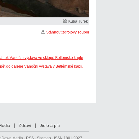
Kuba Turek
Stáhnout zdrojový soubor
lánek Vánoční výstava ve sklepě Betlémské kaple
pět do galerie Vánoční výstava v Betlémské kapli.
Média
Zdraví
Jídlo a pití
pDown Media
-
RSS
-
Sitemap
- ISSN 1801-9927