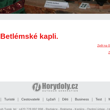
Betlémské kapli.
Zpět na č
Z
Turisté
Cestovatelé
Lyžaři
Děti
Business
Test
ub Turek
, tel.: +420 728 892 898 -
Redakce
-
Reklama
-
Kariéra
-
Osobní údaje
-
U