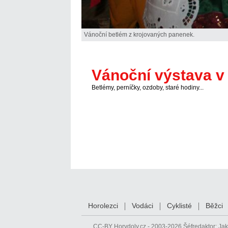
Vánoční betlém z krojovaných panenek.
Vánoční výstava v 
Betlémy, perníčky, ozdoby, staré hodiny...
Horolezci
Vodáci
Cyklisté
Běžci
CC-BY
Horydoly.cz - 2003-2026 Šéfredaktor:
Jak