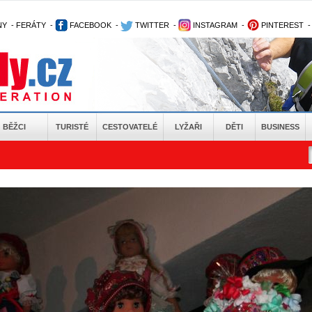
NY
-
FERÁTY
-
FACEBOOK
-
TWITTER
-
INSTAGRAM
-
PINTEREST
BĚŽCI
TURISTÉ
CESTOVATELÉ
LYŽAŘI
DĚTI
BUSINESS