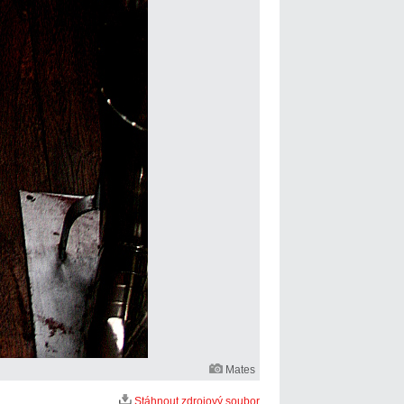
Mates
Stáhnout zdrojový soubor