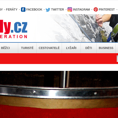
NY
-
FERÁTY
-
FACEBOOK
-
TWITTER
-
INSTAGRAM
-
PINTEREST
BĚŽCI
TURISTÉ
CESTOVATELÉ
LYŽAŘI
DĚTI
BUSINESS