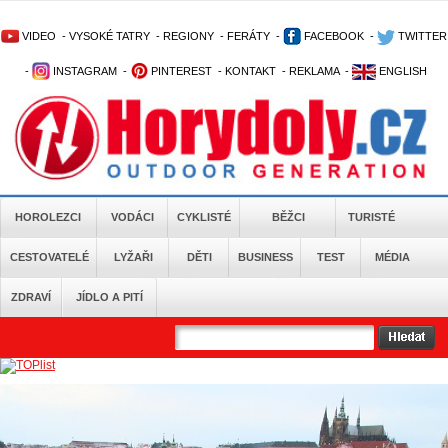
VIDEO
-
VYSOKÉ TATRY
-
REGIONY
-
FERÁTY
-
FACEBOOK
-
TWITTER
-
INSTAGRAM
-
PINTEREST
-
KONTAKT
-
REKLAMA
-
ENGLISH
HOROLEZCI
VODÁCI
CYKLISTÉ
BĚŽCI
TURISTÉ
CESTOVATELÉ
LYŽAŘI
DĚTI
BUSINESS
TEST
MÉDIA
ZDRAVÍ
JÍDLO A PITÍ