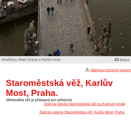
Hradčany, Malá Strana a Karlův most.
Mates
Stáhnout zdrojový soubor
Staroměstská věž, Karlův
Most, Praha.
Středověká věž je přístupná pro veřejnost.
Zpět na článek Staroměstská věž na Karlově mostě
Zpět do galerie Staroměstská věž, Karlův Most, Praha.