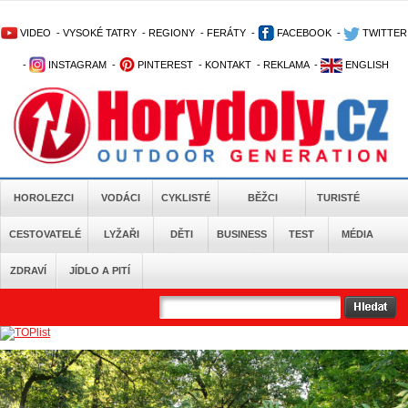
VIDEO
-
VYSOKÉ TATRY
-
REGIONY
-
FERÁTY
-
FACEBOOK
-
TWITTER
-
INSTAGRAM
-
PINTEREST
-
KONTAKT
-
REKLAMA
-
ENGLISH
HOROLEZCI
VODÁCI
CYKLISTÉ
BĚŽCI
TURISTÉ
CESTOVATELÉ
LYŽAŘI
DĚTI
BUSINESS
TEST
MÉDIA
ZDRAVÍ
JÍDLO A PITÍ