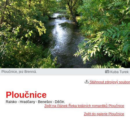
Ploučnice, jez Brenná.
Kuba Turek
Stáhnout zdrojový soubor
Ploučnice
Ralsko - Hradčany - Benešov - Děčín.
Zpět na článek Řeka totálních romantiků Ploučnice
Zpět do galerie Ploučnice