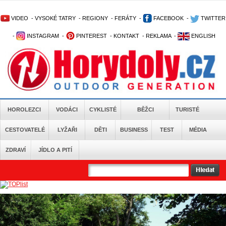
VIDEO
-
VYSOKÉ TATRY
-
REGIONY
-
FERÁTY
-
FACEBOOK
-
TWITTER
-
INSTAGRAM
-
PINTEREST
-
KONTAKT
-
REKLAMA
-
ENGLISH
HOROLEZCI
VODÁCI
CYKLISTÉ
BĚŽCI
TURISTÉ
CESTOVATELÉ
LYŽAŘI
DĚTI
BUSINESS
TEST
MÉDIA
ZDRAVÍ
JÍDLO A PITÍ