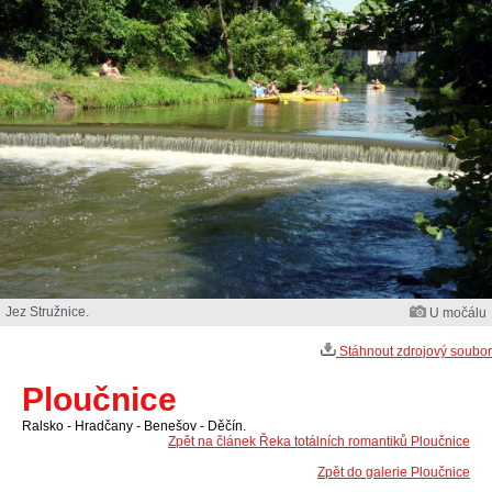
Jez Stružnice.
U močálu
Stáhnout zdrojový soubor
Ploučnice
Ralsko - Hradčany - Benešov - Děčín.
Zpět na článek Řeka totálních romantiků Ploučnice
Zpět do galerie Ploučnice