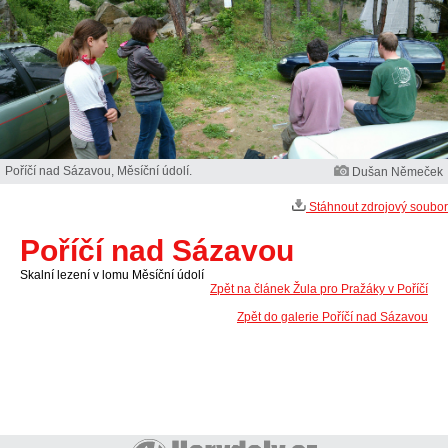
Poříčí nad Sázavou, Měsíční údolí.
Dušan Němeček
Stáhnout zdrojový soubor
Poříčí nad Sázavou
Skalní lezení v lomu Měsíční údolí
Zpět na článek Žula pro Pražáky v Poříčí
Zpět do galerie Poříčí nad Sázavou