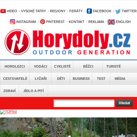
VIDEO
-
VYSOKÉ TATRY
-
REGIONY
-
FERÁTY
-
FACEBOOK
-
TWITTER
-
INSTAGRAM
-
PINTEREST
-
KONTAKT
-
REKLAMA
-
ENGLISH
HOROLEZCI
VODÁCI
CYKLISTÉ
BĚŽCI
TURISTÉ
CESTOVATELÉ
LYŽAŘI
DĚTI
BUSINESS
TEST
MÉDIA
ZDRAVÍ
JÍDLO A PITÍ