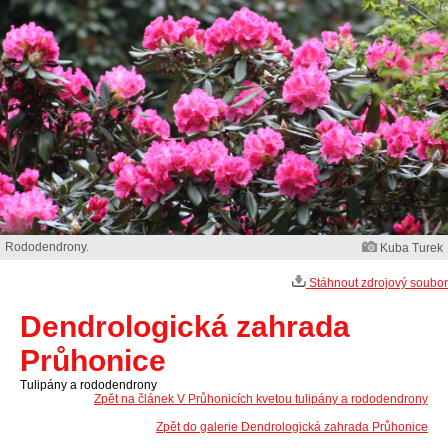
Rododendrony.
Kuba Turek
Stáhnout zdrojový soubor
Dendrologická zahrada
Průhonice
Tulipány a rododendrony
Zpět na článek V Průhonicích kvetou tulipány a rododendrony
Zpět do galerie Dendrologická zahrada Průhonice