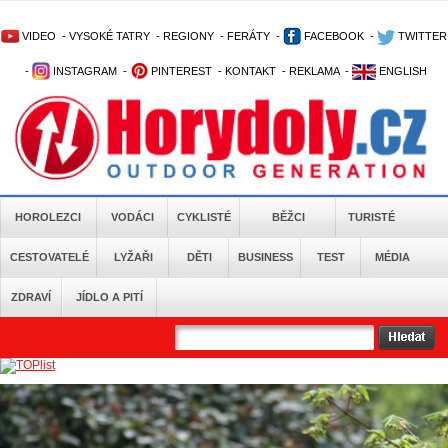
VIDEO
-
VYSOKÉ TATRY
-
REGIONY
-
FERÁTY
-
FACEBOOK
-
TWITTER
-
INSTAGRAM
-
PINTEREST
-
KONTAKT
-
REKLAMA
-
ENGLISH
HOROLEZCI
VODÁCI
CYKLISTÉ
BĚŽCI
TURISTÉ
CESTOVATELÉ
LYŽAŘI
DĚTI
BUSINESS
TEST
MÉDIA
ZDRAVÍ
JÍDLO A PITÍ