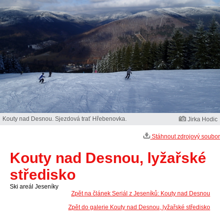
Kouty nad Desnou. Sjezdová trať Hřebenovka.
Jirka Hodic
Stáhnout zdrojový soubor
Kouty nad Desnou, lyžařské
středisko
Ski areál Jeseníky
Zpět na článek Seriál z Jeseníků: Kouty nad Desnou
Zpět do galerie Kouty nad Desnou, lyžařské středisko