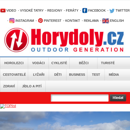
VIDEO
-
VYSOKÉ TATRY
-
REGIONY
-
FERÁTY
-
FACEBOOK
-
TWITTER
-
INSTAGRAM
-
PINTEREST
-
KONTAKT
-
REKLAMA
-
ENGLISH
HOROLEZCI
VODÁCI
CYKLISTÉ
BĚŽCI
TURISTÉ
CESTOVATELÉ
LYŽAŘI
DĚTI
BUSINESS
TEST
MÉDIA
ZDRAVÍ
JÍDLO A PITÍ