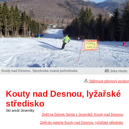
Kouty nad Desnou. Sjezdovka zvaná pohodovka.
Jirka Hodic
Stáhnout zdrojový soubor
Kouty nad Desnou, lyžařské
středisko
Ski areál Jeseníky
Zpět na článek Seriál z Jeseníků: Kouty nad Desnou
Zpět do galerie Kouty nad Desnou, lyžařské středisko