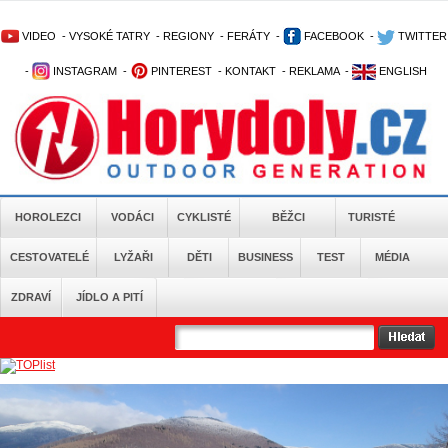
VIDEO
-
VYSOKÉ TATRY
-
REGIONY
-
FERÁTY
-
FACEBOOK
-
TWITTER
-
INSTAGRAM
-
PINTEREST
-
KONTAKT
-
REKLAMA
-
ENGLISH
HOROLEZCI
VODÁCI
CYKLISTÉ
BĚŽCI
TURISTÉ
CESTOVATELÉ
LYŽAŘI
DĚTI
BUSINESS
TEST
MÉDIA
ZDRAVÍ
JÍDLO A PITÍ