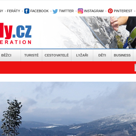
NY
-
FERÁTY
-
FACEBOOK
-
TWITTER
-
INSTAGRAM
-
PINTEREST
BĚŽCI
TURISTÉ
CESTOVATELÉ
LYŽAŘI
DĚTI
BUSINESS