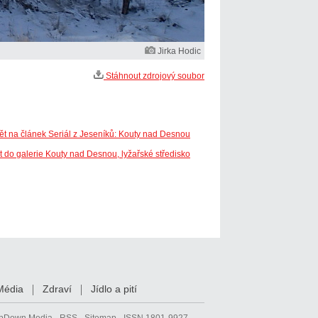
Jirka Hodic
Stáhnout zdrojový soubor
ět na článek Seriál z Jeseníků: Kouty nad Desnou
t do galerie Kouty nad Desnou, lyžařské středisko
Média
Zdraví
Jídlo a pití