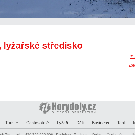
 lyžařské středisko
Zp
Zpě
Turisté
Cestovatelé
Lyžaři
Děti
Business
Test