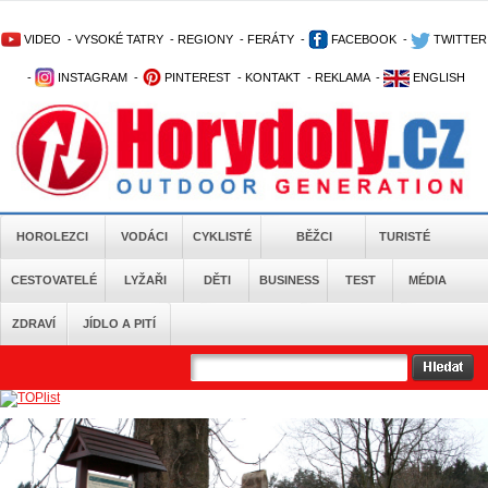
VIDEO
-
VYSOKÉ TATRY
-
REGIONY
-
FERÁTY
-
FACEBOOK
-
TWITTER
-
INSTAGRAM
-
PINTEREST
-
KONTAKT
-
REKLAMA
-
ENGLISH
HOROLEZCI
VODÁCI
CYKLISTÉ
BĚŽCI
TURISTÉ
CESTOVATELÉ
LYŽAŘI
DĚTI
BUSINESS
TEST
MÉDIA
ZDRAVÍ
JÍDLO A PITÍ