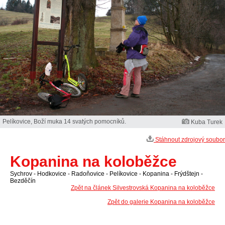
Pelíkovice, Boží muka 14 svatých pomocníků.
Kuba Turek
Stáhnout zdrojový soubor
Kopanina na koloběžce
Sychrov - Hodkovice - Radoňovice - Pelíkovice - Kopanina - Frýdštejn -
Bezděčín
Zpět na článek Silvestrovská Kopanina na koloběžce
Zpět do galerie Kopanina na koloběžce