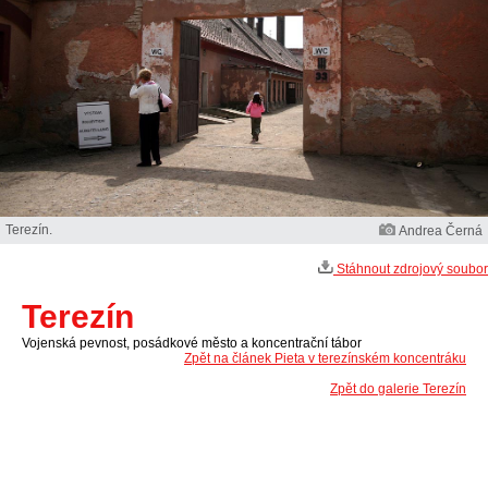
Terezín.
Andrea Černá
Stáhnout zdrojový soubor
Terezín
Vojenská pevnost, posádkové město a koncentrační tábor
Zpět na článek Pieta v terezínském koncentráku
Zpět do galerie Terezín