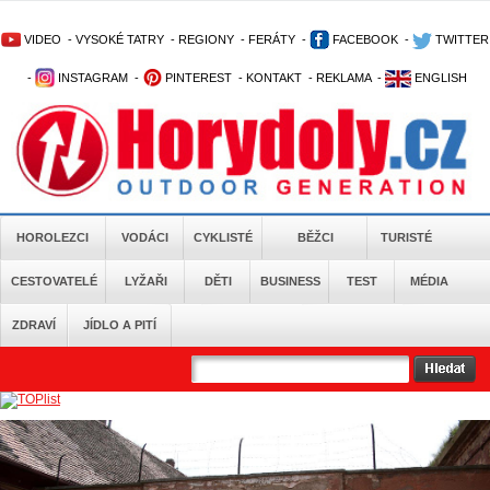
VIDEO
-
VYSOKÉ TATRY
-
REGIONY
-
FERÁTY
-
FACEBOOK
-
TWITTER
-
INSTAGRAM
-
PINTEREST
-
KONTAKT
-
REKLAMA
-
ENGLISH
HOROLEZCI
VODÁCI
CYKLISTÉ
BĚŽCI
TURISTÉ
CESTOVATELÉ
LYŽAŘI
DĚTI
BUSINESS
TEST
MÉDIA
ZDRAVÍ
JÍDLO A PITÍ