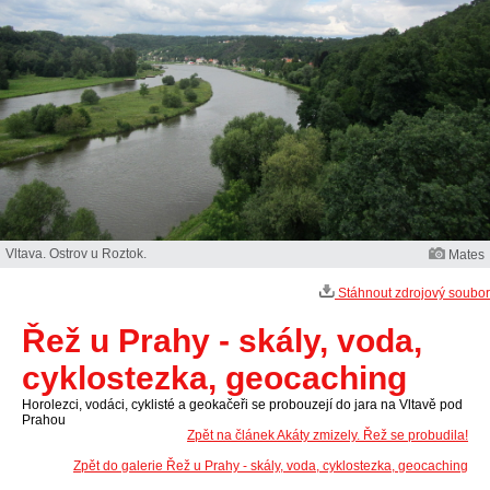
Vltava. Ostrov u Roztok.
Mates
Stáhnout zdrojový soubor
Řež u Prahy - skály, voda,
cyklostezka, geocaching
Horolezci, vodáci, cyklisté a geokačeři se probouzejí do jara na Vltavě pod
Prahou
Zpět na článek Akáty zmizely. Řež se probudila!
Zpět do galerie Řež u Prahy - skály, voda, cyklostezka, geocaching