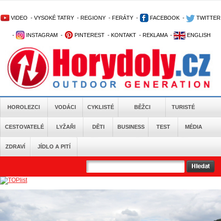
VIDEO
-
VYSOKÉ TATRY
-
REGIONY
-
FERÁTY
-
FACEBOOK
-
TWITTER
-
INSTAGRAM
-
PINTEREST
-
KONTAKT
-
REKLAMA
-
ENGLISH
HOROLEZCI
VODÁCI
CYKLISTÉ
BĚŽCI
TURISTÉ
CESTOVATELÉ
LYŽAŘI
DĚTI
BUSINESS
TEST
MÉDIA
ZDRAVÍ
JÍDLO A PITÍ