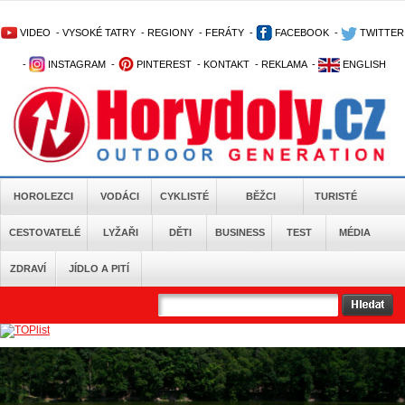
VIDEO
-
VYSOKÉ TATRY
-
REGIONY
-
FERÁTY
-
FACEBOOK
-
TWITTER
-
INSTAGRAM
-
PINTEREST
-
KONTAKT
-
REKLAMA
-
ENGLISH
HOROLEZCI
VODÁCI
CYKLISTÉ
BĚŽCI
TURISTÉ
CESTOVATELÉ
LYŽAŘI
DĚTI
BUSINESS
TEST
MÉDIA
ZDRAVÍ
JÍDLO A PITÍ