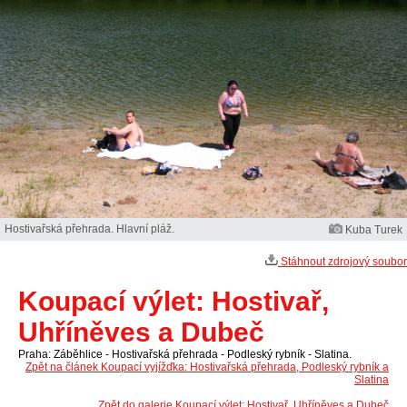
Hostivařská přehrada. Hlavní pláž.
Kuba Turek
Stáhnout zdrojový soubor
Koupací výlet: Hostivař,
Uhříněves a Dubeč
Praha: Záběhlice - Hostivařská přehrada - Podleský rybník - Slatina.
Zpět na článek Koupací vyjížďka: Hostivařská přehrada, Podleský rybník a
Slatina
Zpět do galerie Koupací výlet: Hostivař, Uhříněves a Dubeč