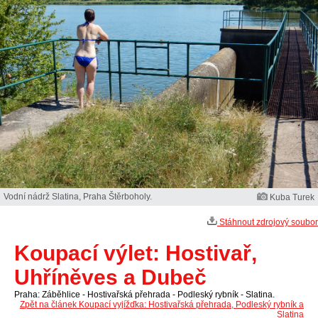
Vodní nádrž Slatina, Praha Štěrboholy.
Kuba Turek
Stáhnout zdrojový soubor
Koupací výlet: Hostivař,
Uhříněves a Dubeč
Praha: Záběhlice - Hostivařská přehrada - Podleský rybník - Slatina.
Zpět na článek Koupací vyjížďka: Hostivařská přehrada, Podleský rybník a
Slatina