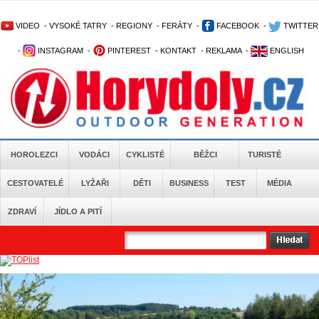
VIDEO
-
VYSOKÉ TATRY
-
REGIONY
-
FERÁTY
-
FACEBOOK
-
TWITTER
-
INSTAGRAM
-
PINTEREST
-
KONTAKT
-
REKLAMA
-
ENGLISH
HOROLEZCI
VODÁCI
CYKLISTÉ
BĚŽCI
TURISTÉ
CESTOVATELÉ
LYŽAŘI
DĚTI
BUSINESS
TEST
MÉDIA
ZDRAVÍ
JÍDLO A PITÍ