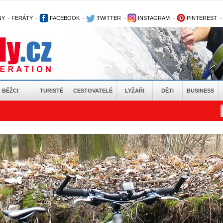
NY
-
FERÁTY
-
FACEBOOK
-
TWITTER
-
INSTAGRAM
-
PINTEREST
BĚŽCI
TURISTÉ
CESTOVATELÉ
LYŽAŘI
DĚTI
BUSINESS