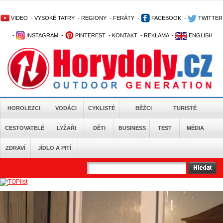
VIDEO
-
VYSOKÉ TATRY
-
REGIONY
-
FERÁTY
-
FACEBOOK
-
TWITTER
-
INSTAGRAM
-
PINTEREST
-
KONTAKT
-
REKLAMA
-
ENGLISH
HOROLEZCI
VODÁCI
CYKLISTÉ
BĚŽCI
TURISTÉ
CESTOVATELÉ
LYŽAŘI
DĚTI
BUSINESS
TEST
MÉDIA
ZDRAVÍ
JÍDLO A PITÍ