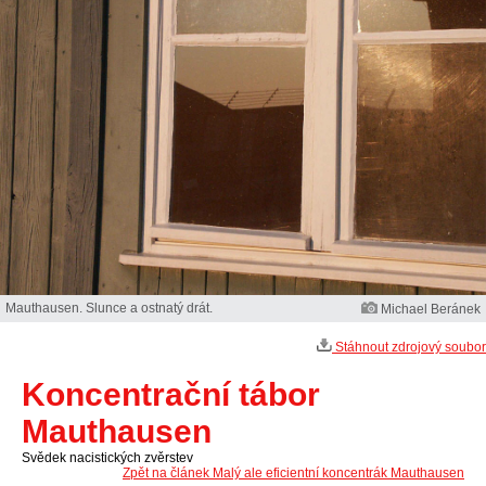
Mauthausen. Slunce a ostnatý drát.
Michael Beránek
Stáhnout zdrojový soubor
Koncentrační tábor
Mauthausen
Svědek nacistických zvěrstev
Zpět na článek Malý ale eficientní koncentrák Mauthausen