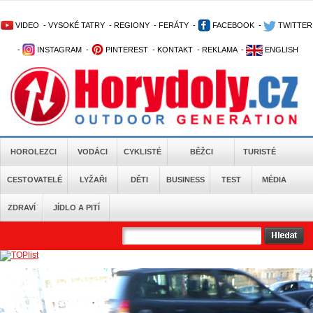
VIDEO
-
VYSOKÉ TATRY
-
REGIONY
-
FERÁTY
-
FACEBOOK
-
TWITTER
-
INSTAGRAM
-
PINTEREST
-
KONTAKT
-
REKLAMA
-
ENGLISH
HOROLEZCI
VODÁCI
CYKLISTÉ
BĚŽCI
TURISTÉ
CESTOVATELÉ
LYŽAŘI
DĚTI
BUSINESS
TEST
MÉDIA
ZDRAVÍ
JÍDLO A PITÍ