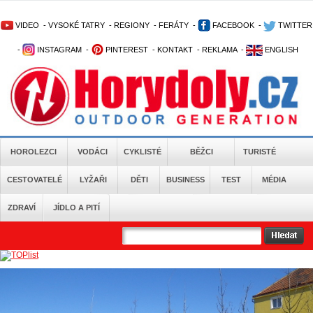
VIDEO
-
VYSOKÉ TATRY
-
REGIONY
-
FERÁTY
-
FACEBOOK
-
TWITTER
-
INSTAGRAM
-
PINTEREST
-
KONTAKT
-
REKLAMA
-
ENGLISH
HOROLEZCI
VODÁCI
CYKLISTÉ
BĚŽCI
TURISTÉ
CESTOVATELÉ
LYŽAŘI
DĚTI
BUSINESS
TEST
MÉDIA
ZDRAVÍ
JÍDLO A PITÍ