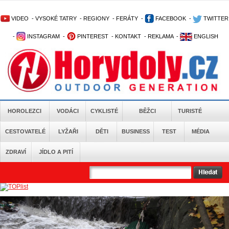
VIDEO
-
VYSOKÉ TATRY
-
REGIONY
-
FERÁTY
-
FACEBOOK
-
TWITTER
-
INSTAGRAM
-
PINTEREST
-
KONTAKT
-
REKLAMA
-
ENGLISH
HOROLEZCI
VODÁCI
CYKLISTÉ
BĚŽCI
TURISTÉ
CESTOVATELÉ
LYŽAŘI
DĚTI
BUSINESS
TEST
MÉDIA
ZDRAVÍ
JÍDLO A PITÍ