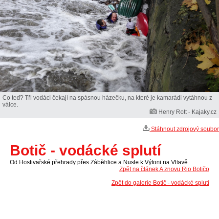
Co teď? Tři vodáci čekají na spásnou házečku, na které je kamarádi vytáhnou z
válce.
Henry Rott - Kajaky.cz
Stáhnout zdrojový soubor
Botič - vodácké splutí
Od Hostivařské přehrady přes Záběhlice a Nusle k Výtoni na Vltavě.
Zpět na článek A znovu Rio Botičo
Zpět do galerie Botič - vodácké splutí