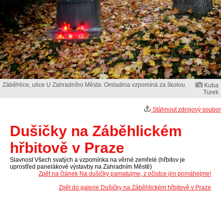
Záběhlice, ulice U Zahradního Města: Omladina vzpomíná za školou.
Kuba
Turek
Stáhnout zdrojový soubor
Dušičky na Záběhlickém
hřbitově v Praze
Slavnost Všech svatých a vzpomínka na věrné zemřelé (hřbitov je
uprostřed panelákové výstavby na Zahradním Městě)
Zpět na článek Na dušičky pamatujme, z očistce jim pomáhejme!
Zpět do galerie Dušičky na Záběhlickém hřbitově v Praze