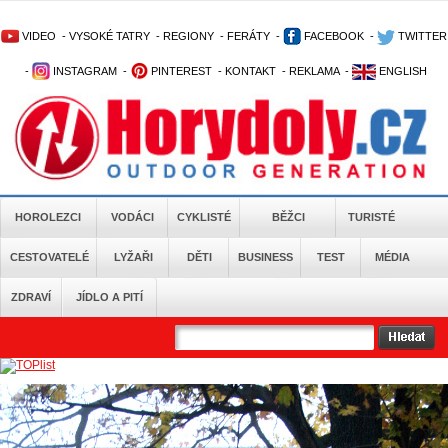
VIDEO
-
VYSOKÉ TATRY
-
REGIONY
-
FERÁTY
-
FACEBOOK
-
TWITTER
-
INSTAGRAM
-
PINTEREST
-
KONTAKT
-
REKLAMA
-
ENGLISH
HOROLEZCI
VODÁCI
CYKLISTÉ
BĚŽCI
TURISTÉ
CESTOVATELÉ
LYŽAŘI
DĚTI
BUSINESS
TEST
MÉDIA
ZDRAVÍ
JÍDLO A PITÍ