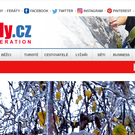
NY
-
FERÁTY
-
FACEBOOK
-
TWITTER
-
INSTAGRAM
-
PINTEREST
BĚŽCI
TURISTÉ
CESTOVATELÉ
LYŽAŘI
DĚTI
BUSINESS