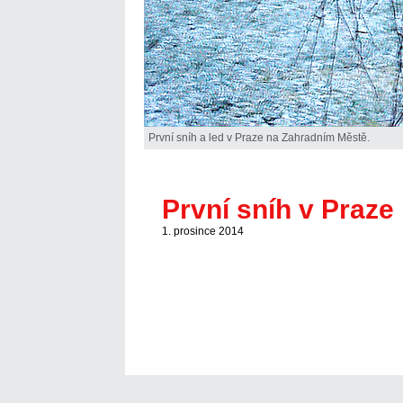
První sníh a led v Praze na Zahradním Městě.
První sníh v Praz
1. prosince 2014