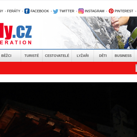
NY
-
FERÁTY
-
FACEBOOK
-
TWITTER
-
INSTAGRAM
-
PINTEREST
BĚŽCI
TURISTÉ
CESTOVATELÉ
LYŽAŘI
DĚTI
BUSINESS