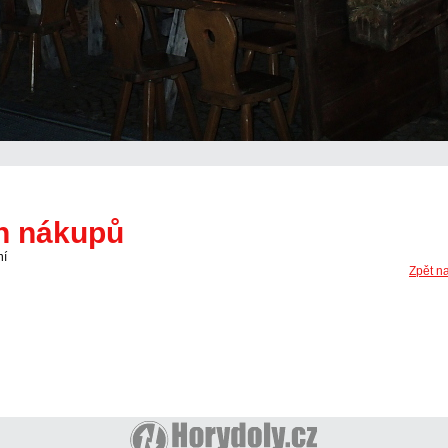
ch nákupů
ní
Zpět na