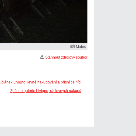
Mates
Stáhnout zdrojový soubor
 článek Livigno: levné nakupování a přísní celníci
Zpět do galerie Livigno, ráj levných nákupů