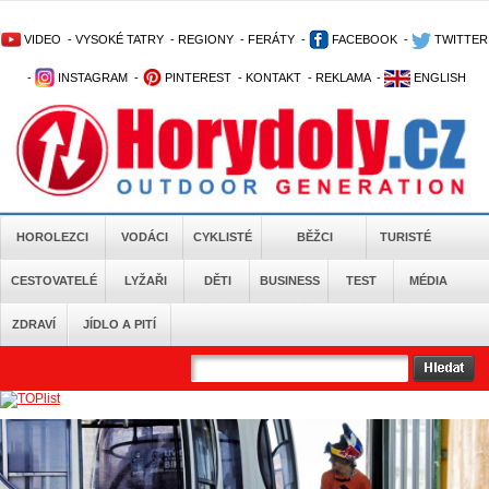
VIDEO
-
VYSOKÉ TATRY
-
REGIONY
-
FERÁTY
-
FACEBOOK
-
TWITTER
-
INSTAGRAM
-
PINTEREST
-
KONTAKT
-
REKLAMA
-
ENGLISH
HOROLEZCI
VODÁCI
CYKLISTÉ
BĚŽCI
TURISTÉ
CESTOVATELÉ
LYŽAŘI
DĚTI
BUSINESS
TEST
MÉDIA
ZDRAVÍ
JÍDLO A PITÍ