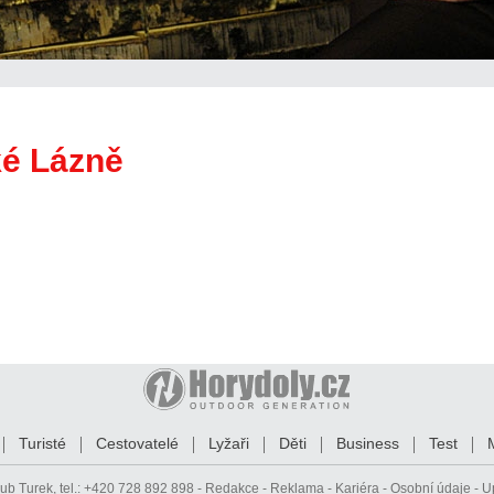
ké Lázně
Turisté
Cestovatelé
Lyžaři
Děti
Business
Test
ub Turek
, tel.: +420 728 892 898 -
Redakce
-
Reklama
-
Kariéra
-
Osobní údaje
-
U