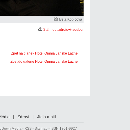
Iveta Kopicová
Stáhnout zdrojový soubor
Zpět na článek Hotel Omnia Janské Lázně
Zpět do galerie Hotel Omnia Janské Lázně
Média
Zdraví
Jídlo a pití
pDown Media
-
RSS
-
Sitemap
- ISSN 1801-9927