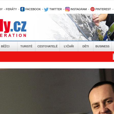
NY
-
FERÁTY
-
FACEBOOK
-
TWITTER
-
INSTAGRAM
-
PINTEREST
BĚŽCI
TURISTÉ
CESTOVATELÉ
LYŽAŘI
DĚTI
BUSINESS