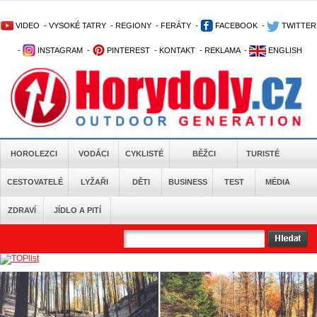
VIDEO
-
VYSOKÉ TATRY
-
REGIONY
-
FERÁTY
-
FACEBOOK
-
TWITTER
-
INSTAGRAM
-
PINTEREST
-
KONTAKT
-
REKLAMA
-
ENGLISH
HOROLEZCI
VODÁCI
CYKLISTÉ
BĚŽCI
TURISTÉ
CESTOVATELÉ
LYŽAŘI
DĚTI
BUSINESS
TEST
MÉDIA
ZDRAVÍ
JÍDLO A PITÍ