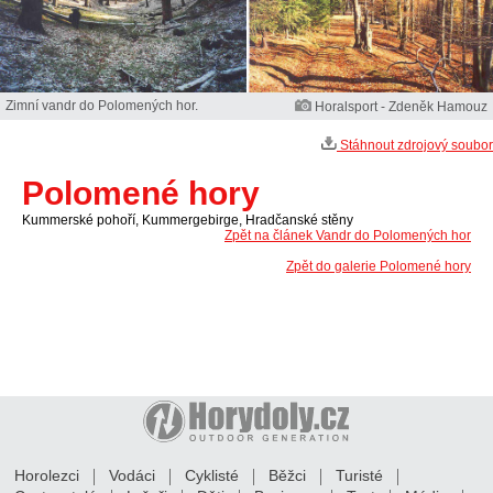
Zimní vandr do Polomených hor.
Horalsport - Zdeněk Hamouz
Stáhnout zdrojový soubor
Polomené hory
Kummerské pohoří, Kummergebirge, Hradčanské stěny
Zpět na článek Vandr do Polomených hor
Zpět do galerie Polomené hory
Horolezci
Vodáci
Cyklisté
Běžci
Turisté