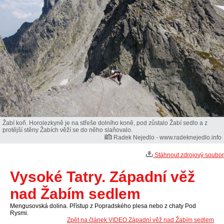
Žabí koň. Horolezkyně je na střeše dolního koně, pod zůstalo Žabí sedlo a z
protější stěny Žabích věží se do něho slaňovalo.
Radek Nejedlo - www.radeknejedlo.info
Stáhnout zdrojový soubor
Vysoké Tatry. Západní věž
nad Žabím sedlem
Mengusovská dolina. Přístup z Popradského plesa nebo z chaty Pod
Rysmi.
Zpět na článek VIDEO Západní věž nad Žabím sedlem