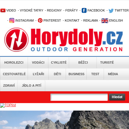
VIDEO
-
VYSOKÉ TATRY
-
REGIONY
-
FERÁTY
-
FACEBOOK
-
TWITTER
-
INSTAGRAM
-
PINTEREST
-
KONTAKT
-
REKLAMA
-
ENGLISH
HOROLEZCI
VODÁCI
CYKLISTÉ
BĚŽCI
TURISTÉ
CESTOVATELÉ
LYŽAŘI
DĚTI
BUSINESS
TEST
MÉDIA
ZDRAVÍ
JÍDLO A PITÍ