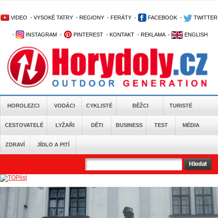
VIDEO
-
VYSOKÉ TATRY
-
REGIONY
-
FERÁTY
-
FACEBOOK
-
TWITTER
-
INSTAGRAM
-
PINTEREST
-
KONTAKT
-
REKLAMA
-
ENGLISH
HOROLEZCI
VODÁCI
CYKLISTÉ
BĚŽCI
TURISTÉ
CESTOVATELÉ
LYŽAŘI
DĚTI
BUSINESS
TEST
MÉDIA
ZDRAVÍ
JÍDLO A PITÍ