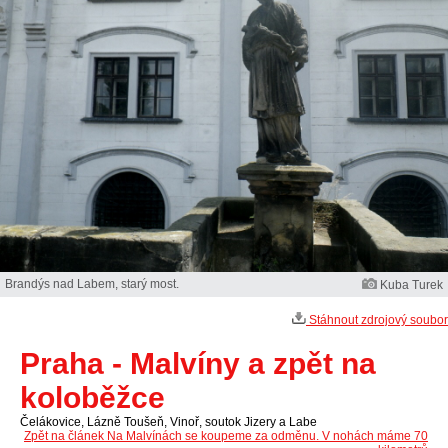
Brandýs nad Labem, starý most.
Kuba Turek
Stáhnout zdrojový soubor
Praha - Malvíny a zpět na
koloběžce
Čelákovice, Lázně Toušeň, Vinoř, soutok Jizery a Labe
Zpět na článek Na Malvínách se koupeme za odměnu. V nohách máme 70