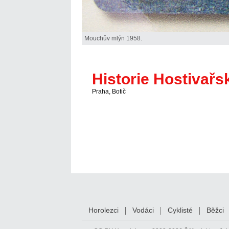
Mouchův mlýn 1958.
Historie Hostivařs
Praha, Botič
Horolezci
Vodáci
Cyklisté
Běžci