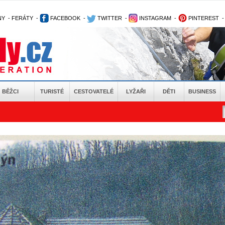
NY
-
FERÁTY
-
FACEBOOK
-
TWITTER
-
INSTAGRAM
-
PINTEREST
BĚŽCI
TURISTÉ
CESTOVATELÉ
LYŽAŘI
DĚTI
BUSINESS