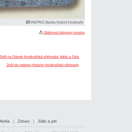
REPRO Stezka historií Hostivaře
Stáhnout zdrojový soubor
Zpět na článek Hostivařská přehrada: fakta a čísla
Zpět do galerie Historie Hostivařské přehrady
Média
Zdraví
Jídlo a pití