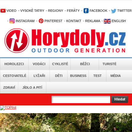
VIDEO
-
VYSOKÉ TATRY
-
REGIONY
-
FERÁTY
-
FACEBOOK
-
TWITTER
-
INSTAGRAM
-
PINTEREST
-
KONTAKT
-
REKLAMA
-
ENGLISH
HOROLEZCI
VODÁCI
CYKLISTÉ
BĚŽCI
TURISTÉ
CESTOVATELÉ
LYŽAŘI
DĚTI
BUSINESS
TEST
MÉDIA
ZDRAVÍ
JÍDLO A PITÍ