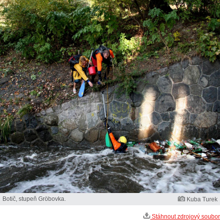
Botič, stupeň Gröbovka.
Kuba Turek
Stáhnout zdrojový soubor