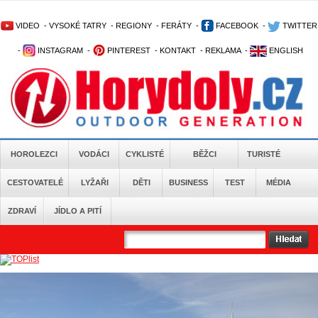
VIDEO
-
VYSOKÉ TATRY
-
REGIONY
-
FERÁTY
-
FACEBOOK
-
TWITTER
-
INSTAGRAM
-
PINTEREST
-
KONTAKT
-
REKLAMA
-
ENGLISH
HOROLEZCI
VODÁCI
CYKLISTÉ
BĚŽCI
TURISTÉ
CESTOVATELÉ
LYŽAŘI
DĚTI
BUSINESS
TEST
MÉDIA
ZDRAVÍ
JÍDLO A PITÍ