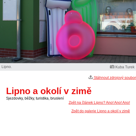
Lipno.
Kuba Turek
Stáhnout zdrojový soubor
Lipno a okolí v zimě
Sjezdovky, běžky, turistika, bruslení
Zpět na článek Lipno? Ano! Ano! Ano!
Zpět do galerie Lipno a okolí v zimě