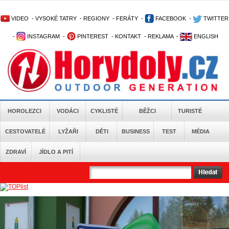
VIDEO
-
VYSOKÉ TATRY
-
REGIONY
-
FERÁTY
-
FACEBOOK
-
TWITTER
-
INSTAGRAM
-
PINTEREST
-
KONTAKT
-
REKLAMA
-
ENGLISH
HOROLEZCI
VODÁCI
CYKLISTÉ
BĚŽCI
TURISTÉ
CESTOVATELÉ
LYŽAŘI
DĚTI
BUSINESS
TEST
MÉDIA
ZDRAVÍ
JÍDLO A PITÍ