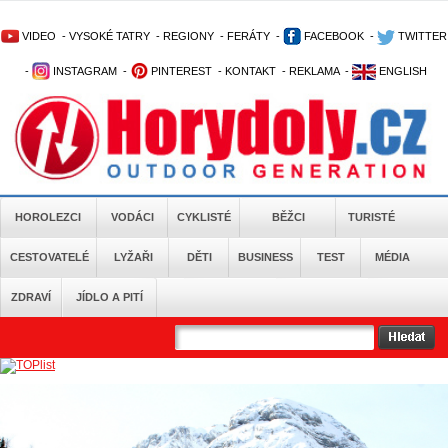
VIDEO
-
VYSOKÉ TATRY
-
REGIONY
-
FERÁTY
-
FACEBOOK
-
TWITTER
-
INSTAGRAM
-
PINTEREST
-
KONTAKT
-
REKLAMA
-
ENGLISH
HOROLEZCI
VODÁCI
CYKLISTÉ
BĚŽCI
TURISTÉ
CESTOVATELÉ
LYŽAŘI
DĚTI
BUSINESS
TEST
MÉDIA
ZDRAVÍ
JÍDLO A PITÍ