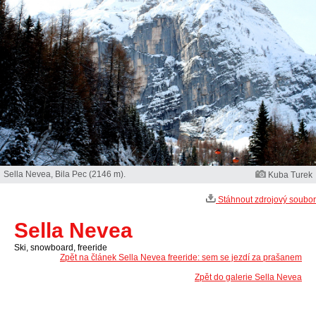
Sella Nevea, Bila Pec (2146 m).
Kuba Turek
Stáhnout zdrojový soubor
Sella Nevea
Ski, snowboard, freeride
Zpět na článek Sella Nevea freeride: sem se jezdí za prašanem
Zpět do galerie Sella Nevea