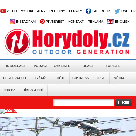
VIDEO
-
VYSOKÉ TATRY
-
REGIONY
-
FERÁTY
-
FACEBOOK
-
TWITTER
-
INSTAGRAM
-
PINTEREST
-
KONTAKT
-
REKLAMA
-
ENGLISH
HOROLEZCI
VODÁCI
CYKLISTÉ
BĚŽCI
TURISTÉ
CESTOVATELÉ
LYŽAŘI
DĚTI
BUSINESS
TEST
MÉDIA
ZDRAVÍ
JÍDLO A PITÍ