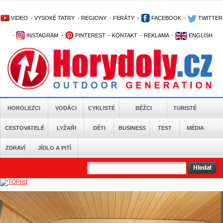
VIDEO
-
VYSOKÉ TATRY
-
REGIONY
-
FERÁTY
-
FACEBOOK
-
TWITTER
-
INSTAGRAM
-
PINTEREST
-
KONTAKT
-
REKLAMA
-
ENGLISH
HOROLEZCI
VODÁCI
CYKLISTÉ
BĚŽCI
TURISTÉ
CESTOVATELÉ
LYŽAŘI
DĚTI
BUSINESS
TEST
MÉDIA
ZDRAVÍ
JÍDLO A PITÍ