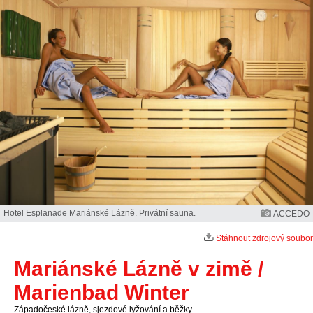
Hotel Esplanade Mariánské Lázně. Privátní sauna.
ACCEDO
Stáhnout zdrojový soubor
Mariánské Lázně v zimě /
Marienbad Winter
Západočeské lázně, sjezdové lyžování a běžky