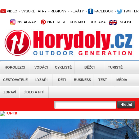
VIDEO
-
VYSOKÉ TATRY
-
REGIONY
-
FERÁTY
-
FACEBOOK
-
TWITTER
-
INSTAGRAM
-
PINTEREST
-
KONTAKT
-
REKLAMA
-
ENGLISH
HOROLEZCI
VODÁCI
CYKLISTÉ
BĚŽCI
TURISTÉ
CESTOVATELÉ
LYŽAŘI
DĚTI
BUSINESS
TEST
MÉDIA
ZDRAVÍ
JÍDLO A PITÍ