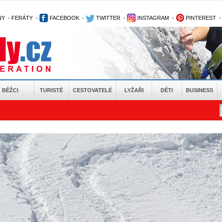
NY
-
FERÁTY
-
FACEBOOK
-
TWITTER
-
INSTAGRAM
-
PINTEREST
BĚŽCI
TURISTÉ
CESTOVATELÉ
LYŽAŘI
DĚTI
BUSINESS