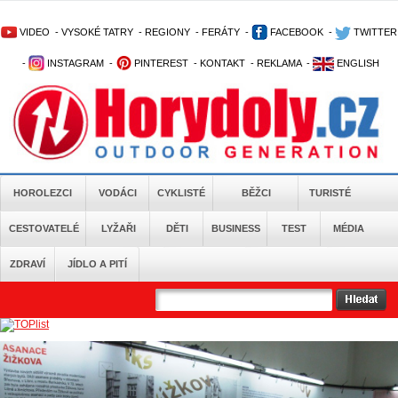
VIDEO
-
VYSOKÉ TATRY
-
REGIONY
-
FERÁTY
-
FACEBOOK
-
TWITTER
-
INSTAGRAM
-
PINTEREST
-
KONTAKT
-
REKLAMA
-
ENGLISH
HOROLEZCI
VODÁCI
CYKLISTÉ
BĚŽCI
TURISTÉ
CESTOVATELÉ
LYŽAŘI
DĚTI
BUSINESS
TEST
MÉDIA
ZDRAVÍ
JÍDLO A PITÍ