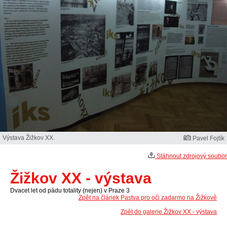
Výstava Žižkov XX.
Pavel Fojtík
Stáhnout zdrojový soubor
Žižkov XX - výstava
Dvacet let od pádu totality (nejen) v Praze 3
Zpět na článek Pastva pro oči zadarmo na Žižkově
Zpět do galerie Žižkov XX - výstava