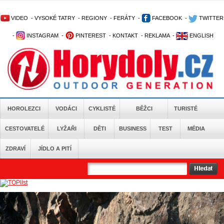
VIDEO
-
VYSOKÉ TATRY
-
REGIONY
-
FERÁTY
-
FACEBOOK
-
TWITTER
-
INSTAGRAM
-
PINTEREST
-
KONTAKT
-
REKLAMA
-
ENGLISH
HOROLEZCI
VODÁCI
CYKLISTÉ
BĚŽCI
TURISTÉ
CESTOVATELÉ
LYŽAŘI
DĚTI
BUSINESS
TEST
MÉDIA
ZDRAVÍ
JÍDLO A PITÍ