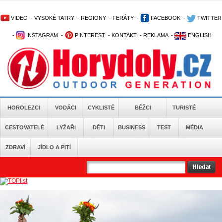
VIDEO
-
VYSOKÉ TATRY
-
REGIONY
-
FERÁTY
-
FACEBOOK
-
TWITTER
-
INSTAGRAM
-
PINTEREST
-
KONTAKT
-
REKLAMA
-
ENGLISH
HOROLEZCI
VODÁCI
CYKLISTÉ
BĚŽCI
TURISTÉ
CESTOVATELÉ
LYŽAŘI
DĚTI
BUSINESS
TEST
MÉDIA
ZDRAVÍ
JÍDLO A PITÍ